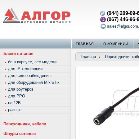
(044) 209-09-
(067) 446-96-
sales@algor.com
ГЛАВНАЯ
О КОМПАНИИ
Блоки питания
Главная
Переходники, каб
бп в корпусе, все модели
для IP-телефонии
для видеонаблюдения
для оборудования MikroTik
для роутеров
для РРО
на 12В
разные
Переходники, кабели
Шнуры сетевые