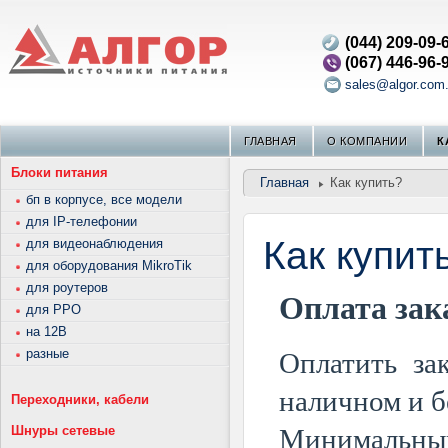
(044) 209-09-
(067) 446-96-
sales@algor.com
ГЛАВНАЯ
О КОМПАНИИ
К
Блоки питания
Главная
Как купить?
бп в корпусе, все модели
для IP-телефонии
Как купит
для видеонаблюдения
для оборудования MikroTik
для роутеров
Оплата зак
для РРО
на 12В
разные
Оплатить за
наличном и б
Переходники, кабели
Шнуры сетевые
Минимальный 