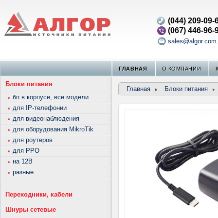
(044) 209-09-
(067) 446-96-
sales@algor.com
ГЛАВНАЯ
О КОМПАНИИ
Блоки питания
Главная
Блоки питания
бп в корпусе, все модели
для IP-телефонии
для видеонаблюдения
для оборудования MikroTik
для роутеров
для РРО
на 12В
разные
Переходники, кабели
Шнуры сетевые