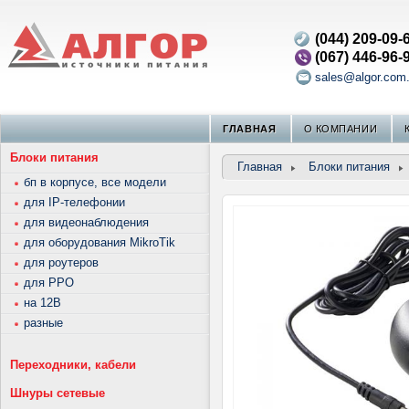
(044) 209-09-
(067) 446-96-
sales@algor.com
ГЛАВНАЯ
О КОМПАНИИ
Блоки питания
Главная
Блоки питания
бп в корпусе, все модели
для IP-телефонии
для видеонаблюдения
для оборудования MikroTik
для роутеров
для РРО
на 12В
разные
Переходники, кабели
Шнуры сетевые