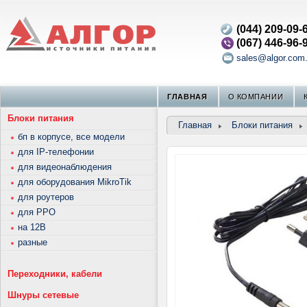
(044) 209-09-
(067) 446-96-
sales@algor.com
ГЛАВНАЯ
О КОМПАНИИ
Блоки питания
Главная
Блоки питания
бп в корпусе, все модели
для IP-телефонии
для видеонаблюдения
для оборудования MikroTik
для роутеров
для РРО
на 12В
разные
Переходники, кабели
Шнуры сетевые