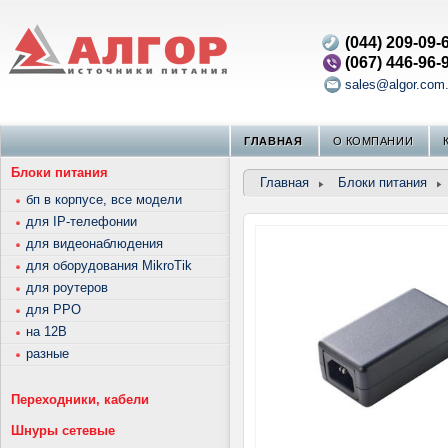
(044) 209-09-
(067) 446-96-
sales@algor.com
ГЛАВНАЯ
О КОМПАНИИ
Блоки питания
Главная
Блоки питания
бп в корпусе, все модели
для IP-телефонии
для видеонаблюдения
для оборудования MikroTik
для роутеров
для РРО
на 12В
разные
Переходники, кабели
Шнуры сетевые