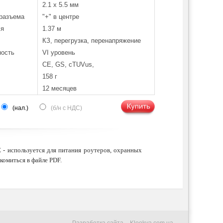
2.1 х 5.5 мм
 разъема
"+" в центре
ля
1.37 м
КЗ, перегрузка, перенапряжение
ость
VI уровень
CE, GS, cTUVus,
158 г
12 месяцев
(нал.)
(б/н с НДС)
- используется для питания роутеров, охранных
комиться в файле PDF.