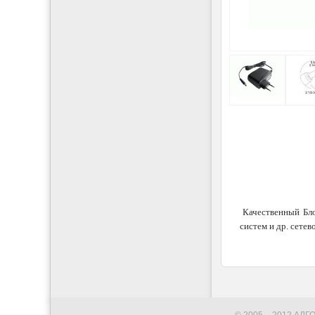
Качественный Бло
систем и др. сете