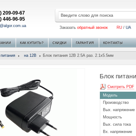
) 209-09-67
) 446-96-95
s@algor.com.ua
Заказать
обратный звонок
RU
/
UA
ПАНИИ
КАК КУПИТЬ?
СКИДКИ
ГАРАНТИЯ
КОНТАКТЫ
 питания
на 12В
Блок питания 12В 2.5А раз. 2.1х5.5мм
Блок питани
Смотреть PDF
Модель
Производство
Вых. напряжение
Мощность
Вых. сила тока
Вх. напряжение