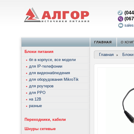
(044
(067
sale
ГЛАВНАЯ
О КОМ
Блоки питания
Главная
Блоки
бп в корпусе, все модели
для IP-телефонии
для видеонаблюдения
для оборудования MikroTik
для роутеров
для РРО
на 12В
разные
Переходники, кабели
Шнуры сетевые