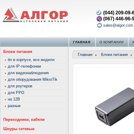
(044) 209-09-
(067) 446-96-
sales@algor.com
ГЛАВНАЯ
О КОМПАНИИ
Блоки питания
Главная
Блоки питания
бп в корпусе, все модели
для IP-телефонии
для видеонаблюдения
для оборудования MikroTik
для роутеров
для РРО
на 12В
разные
Переходники, кабели
Шнуры сетевые