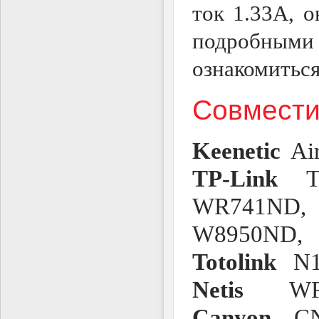
ток 1.33А, 
подробным
ознакомиться
Совмести
Keenetic
Air
TP-Link
T
WR741ND,
W8950ND,
Totolink
N1
Netis
WF
Canyon
C