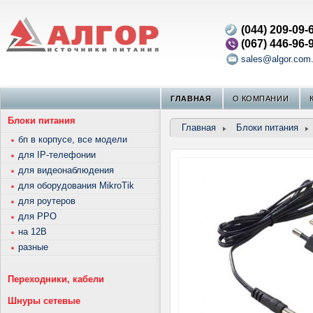
(044) 209-09-
(067) 446-96-
sales@algor.com
ГЛАВНАЯ
О КОМПАНИИ
Блоки питания
Главная
Блоки питания
бп в корпусе, все модели
для IP-телефонии
для видеонаблюдения
для оборудования MikroTik
для роутеров
для РРО
на 12В
разные
Переходники, кабели
Шнуры сетевые