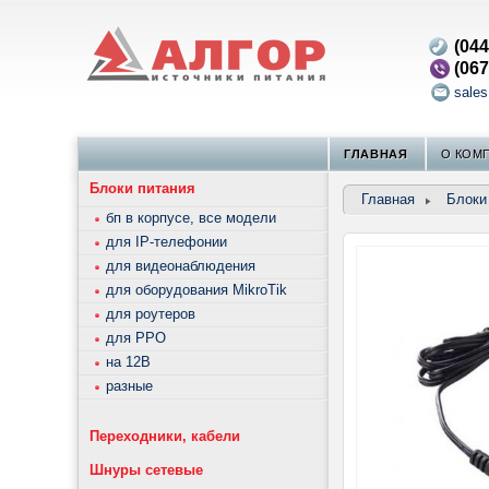
(044
(067
sale
ГЛАВНАЯ
О КОМ
Блоки питания
Главная
Блоки
бп в корпусе, все модели
для IP-телефонии
для видеонаблюдения
для оборудования MikroTik
для роутеров
для РРО
на 12В
разные
Переходники, кабели
Шнуры сетевые