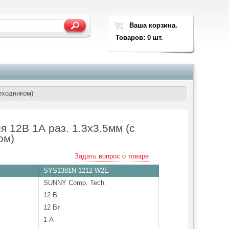
Ваша корзина.
Товаров: 0 шт.
реходником)
я 12В 1А раз. 1.3х3.5мм (с
ом)
Задать вопрос о товаре
SYS1381N-1212-W2E
SUNNY Comp. Tech.
12 В
12 Вт
1 А