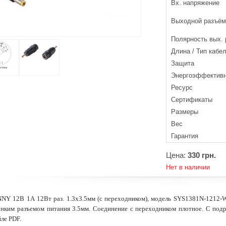
Вх. напряжение
Выходной разъём
Полярность вых.
Длина / Тип кабе
Защита
Энергоэффективн
Ресурс
Cертификаты
Размеры
Вес
Гарантия
Цена:
330 грн.
Нет в наличии
NY 12В 1А 12Вт раз. 1.3х3.5мм (с переходником), модель SYS1381N-1212-W2
онким разъемом питания 3.5мм. Соединение с переходником плотное. С по
йле PDF.