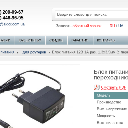
) 209-09-67
) 446-96-95
s@algor.com.ua
Заказать
обратный звонок
RU
/
UA
ПАНИИ
КАК КУПИТЬ?
СКИДКИ
ГАРАНТИЯ
КОНТАКТЫ
 питания
для роутеров
Блок питания 12В 1А раз. 1.3х3.5мм (с пе
Блок питани
переходник
Смотреть PDF
Модель
Производство
Вых. напряжение
Мощность
Вых. сила тока