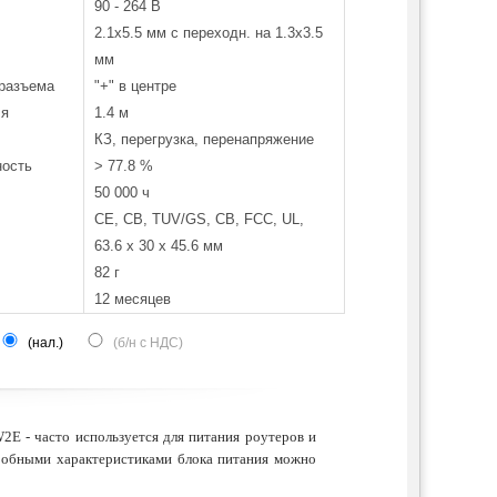
90 - 264 В
2.1х5.5 мм с переходн. на 1.3х3.5
мм
 разъема
"+" в центре
ля
1.4 м
КЗ, перегрузка, перенапряжение
ость
> 77.8 %
50 000 ч
CE, CB, TUV/GS, CB, FCC, UL,
63.6 х 30 х 45.6 мм
82 г
12 месяцев
(нал.)
(б/н с НДС)
E - часто используется для питания роутеров и
дробными характеристиками блока питания можно