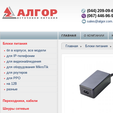
(044) 209-09-
(067) 446-96-
sales@algor.com
ГЛАВНАЯ
О КОМПАНИИ
Блоки питания
Главная
Блоки питания
бп в корпусе, все модели
для IP-телефонии
для видеонаблюдения
для оборудования MikroTik
для роутеров
для РРО
на 12В
разные
Переходники, кабели
Шнуры сетевые