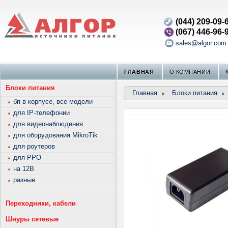
(044) 209-09-
(067) 446-96-
sales@algor.com
ГЛАВНАЯ
О КОМПАНИИ
Блоки питания
Главная
Блоки питания
бп в корпусе, все модели
для IP-телефонии
для видеонаблюдения
для оборудования MikroTik
для роутеров
для РРО
на 12В
разные
Переходники, кабели
Шнуры сетевые