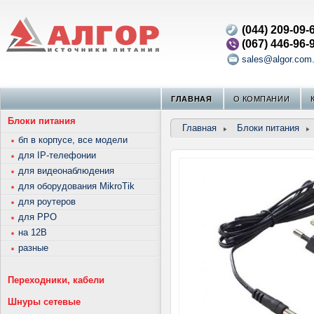
(044) 209-09-
(067) 446-96-
sales@algor.com
ГЛАВНАЯ
О КОМПАНИИ
Блоки питания
Главная
Блоки питания
бп в корпусе, все модели
для IP-телефонии
для видеонаблюдения
для оборудования MikroTik
для роутеров
для РРО
на 12В
разные
Переходники, кабели
Шнуры сетевые