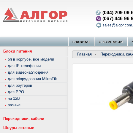
(044) 209-09-
(067) 446-96-
sales@algor.com
ГЛАВНАЯ
О КОМПАНИИ
Блоки питания
Главная
Переходники, каб
бп в корпусе, все модели
для IP-телефонии
для видеонаблюдения
для оборудования MikroTik
для роутеров
для РРО
на 12В
разные
Переходники, кабели
Шнуры сетевые